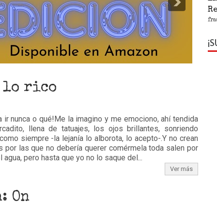
R
fra
¡S
1
2
3
4
5
 lo rico
a ir nunca o qué!Me la imagino y me emociono, ahí tendida
ito, llena de tatuajes, los ojos brillantes, sonriendo
a como siempre -la lejanía lo alborota, lo acepto-.Y no crean
s por las que no debería querer comérmela toda salen por
 agua, pero hasta que yo no lo saque del...
Ver más
: On