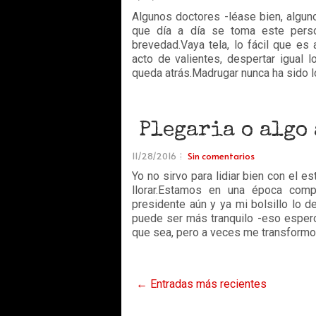
Algunos doctores -léase bien, algun
que día a día se toma este perso
brevedad.Vaya tela, lo fácil que es
acto de valientes, despertar igual 
queda atrás.Madrugar nunca ha sido lo
Plegaria o algo 
11/28/2016
Sin comentarios
Yo no sirvo para lidiar bien con el e
llorar.Estamos en una época comp
presidente aún y ya mi bolsillo lo det
puede ser más tranquilo -eso espero
que sea, pero a veces me transformo 
← Entradas más recientes