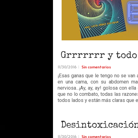
Grrrrrrr y todo
11/30/2016
Sin comentarios
¡Esas ganas que le tengo no se van 
en una cama, con su abdomen marcad
nerviosa...¡Ay, ay, ay! golosa con ell
que no lo combato, todas las razone
todos lados y están más claras que el
Desintoxicación
11/30/2016
Sin comentarios