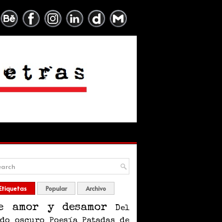
Etiquetas
Popular
Archivo
e amor y desamor
Del
ado oscuro
Poesía
Patadas de