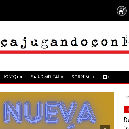
LGBTQ+
»
SALUD MENTAL
»
SOBRE MÍ
»
D
l