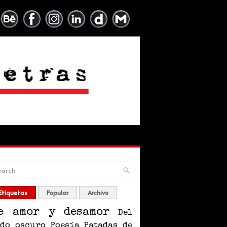
Etiquetas
Popular
Archivo
e amor y desamor
Del
ado oscuro
Poesía
Patadas de