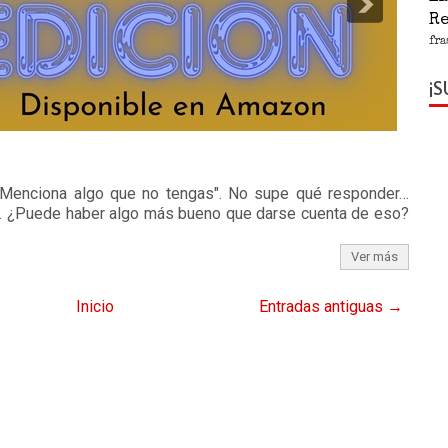
R
fra
¡S
1
2
3
4
5
 "Menciona algo que no tengas". No supe qué responder…
… ¿Puede haber algo más bueno que darse cuenta de eso?
Ver más
Inicio
Entradas antiguas →