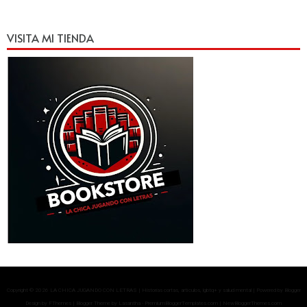
VISITA MI TIENDA
Copyright ©
2026
LA CHICA JUGANDO CON LETRAS | Historias cortas, artículos, lgbtq+ y salud mental
| Powered by
Blogger
Design by
FThemes
| Blogger Theme by
Lasantha
-
PremiumBloggerTemplates.com
|
NewBloggerThemes.com