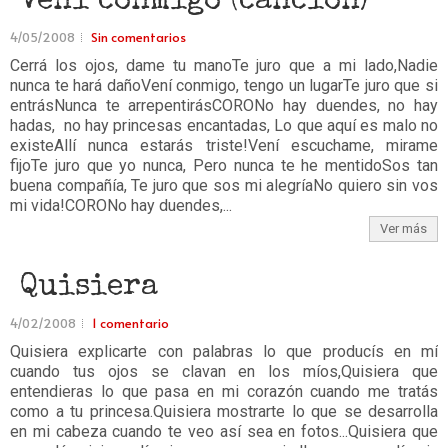
Vení conmigo (canción)
4/05/2008
Sin comentarios
Cerrá los ojos, dame tu manoTe juro que a mi lado,Nadie
nunca te hará dañoVení conmigo, tengo un lugarTe juro que si
entrásNunca te arrepentirásCORONo hay duendes, no hay
hadas, no hay princesas encantadas, Lo que aquí es malo no
existeAllí nunca estarás triste!Vení escuchame, mirame
fijoTe juro que yo nunca, Pero nunca te he mentidoSos tan
buena compañía, Te juro que sos mi alegríaNo quiero sin vos
mi vida!CORONo hay duendes,...
Ver más
Quisiera
4/02/2008
1 comentario
Quisiera explicarte con palabras lo que producís en mí
cuando tus ojos se clavan en los míos,Quisiera que
entendieras lo que pasa en mi corazón cuando me tratás
como a tu princesa.Quisiera mostrarte lo que se desarrolla
en mi cabeza cuando te veo así sea en fotos...Quisiera que