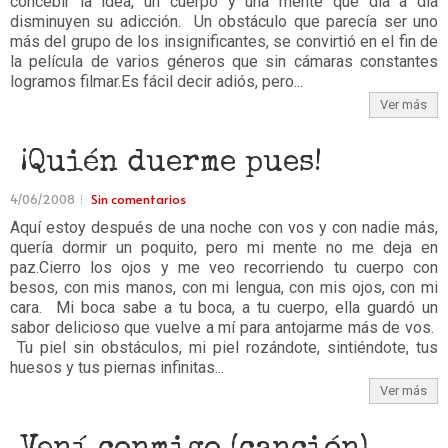
concebir la idea, un cuerpo y una mente que día a día
disminuyen su adicción. Un obstáculo que parecía ser uno
más del grupo de los insignificantes, se convirtió en el fin de
la película de varios géneros que sin cámaras constantes
logramos filmar.Es fácil decir adiós, pero...
Ver más
¡Quién duerme pues!
4/06/2008
Sin comentarios
Aquí estoy después de una noche con vos y con nadie más,
quería dormir un poquito, pero mi mente no me deja en
paz.Cierro los ojos y me veo recorriendo tu cuerpo con
besos, con mis manos, con mi lengua, con mis ojos, con mi
cara. Mi boca sabe a tu boca, a tu cuerpo, ella guardó un
sabor delicioso que vuelve a mí para antojarme más de vos.
Tu piel sin obstáculos, mi piel rozándote, sintiéndote, tus
huesos y tus piernas infinitas...
Ver más