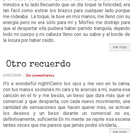
minutos a tu lado.Recuerdo que un día toqué la felicidad, era
tan fácil como estirar los brazos para cualquier lado porque
me rodeaba. La toqué, la tuve en mis manos, me llenó con su
energía pero no era sólo para mí y Morfeo me distrajo para
que al despertar ella pudiera haber partido tranquila, dejando
todo mi cuerpo y mi cabeza lleno con su sabor y al borde de
la locura por haber caído...
Ver más
Otro recuerdo
4/19/2008
Sin comentarios
It's a wonderful night!Cierro los ojos y me veo en tu cama,
con tus manos sostenés mi cara y te acercás a mí, suena esa
canción en el tv y me besás, un beso que dura más que el
comercial y que despierta, con cada nuevo movimiento, una
cantidad de sensaciones que hacen querer más, se activan
los deseos y un beso durante un comercial no es,
definitivamente, suficiente.En mi mente se repite esa escena
tantas veces que me parece que jamás podré olvidarla,...
Ver más